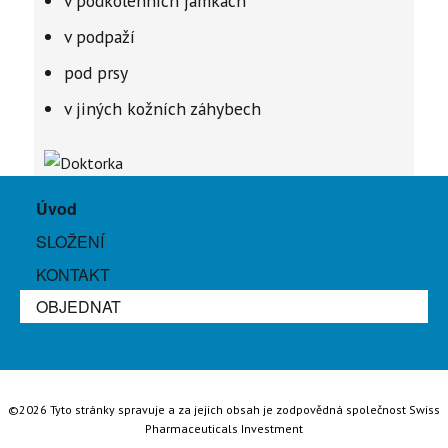
v podkolenních jamkách
v podpaží
pod prsy
v jiných kožních záhybech
Úvod
SLOŽENÍ
KONTAKT
OBJEDNAT
©2026 Tyto stránky spravuje a za jejich obsah je zodpovědná společnost Swiss
Pharmaceuticals Investment